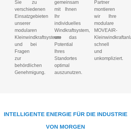
Sie zu
gemeinsam
Partner
verschiedenen
mit Ihnen
montieren
Einsatzgebieten
Ihr
wir Ihre
unserer
individuelles
modulare
modularen
Windkraftsystem,
MOVEAIR-
Kleinwindkraftsysteme
um das
Kleinwindkraftan
und bei
Potential
schnell
Fragen
Ihres
und
zur
Standortes
unkompliziert.
behördlichen
optimal
Genehmigung.
auszunutzen.
INTELLIGENTE ENERGIE FÜR DIE INDUSTRIE
VON MORGEN