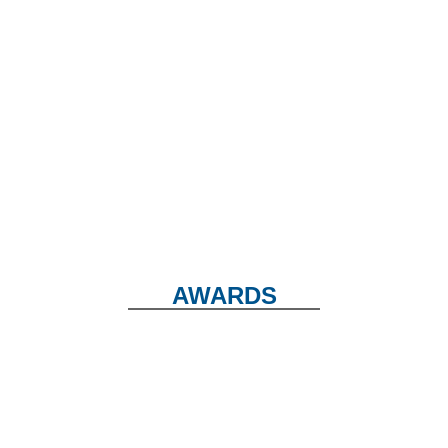
Unseren Fortschritt und einzelne Arbeitsschritte
legen wir Ihnen während des Prozesses jederzeit
offen. Denn wir sind überzeugt, dass Transparenz
essenziell für eine vertrauensvolle Zusammenarbeit
ist.
AWARDS