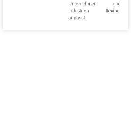
Unternehmen und
Industrien flexibel
anpasst.
MOVEAIR IN A NUTSHELL
Ein Ziel: Grüne Technologie für eine lebenswerte
Zukunft
Gemeinsam neu denken: Innovationen ebnen
den Weg zum Nullemissionsziel
Eine Motivation: Zusammen mit kompetenten
Partnern in Richtung Smart City